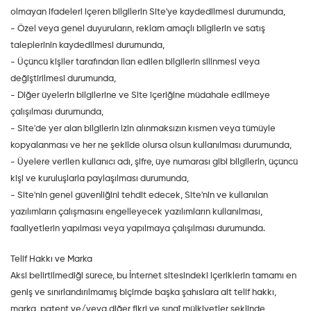
olmayan ifadeleri içeren bilgilerin Site'ye kaydedilmesi durumunda,
- Özel veya genel duyuruların, reklam amaçlı bilgilerin ve satış
taleplerinin kaydedilmesi durumunda,
- Üçüncü kişiler tarafından ilan edilen bilgilerin silinmesi veya
değiştirilmesi durumunda,
- Diğer üyelerin bilgilerine ve Site içeriğine müdahale edilmeye
çalışılması durumunda,
- Site'de yer alan bilgilerin izin alınmaksızın kısmen veya tümüyle
kopyalanması ve her ne şekilde olursa olsun kullanılması durumunda,
- Üyelere verilen kullanıcı adı, şifre, üye numarası gibi bilgilerin, üçüncü
kişi ve kuruluşlarla paylaşılması durumunda,
- Site'nin genel güvenliğini tehdit edecek, Site'nin ve kullanılan
yazılımların çalışmasını engelleyecek yazılımların kullanılması,
faaliyetlerin yapılması veya yapılmaya çalışılması durumunda.
Telif Hakkı ve Marka
Aksi belirtilmediği sürece, bu İnternet sitesindeki içeriklerin tamamı en
geniş ve sınırlandırılmamış biçimde başka şahıslara ait telif hakkı,
marka, patent ve/veya diğer fikri ve sınaî mülkiyetler şeklinde