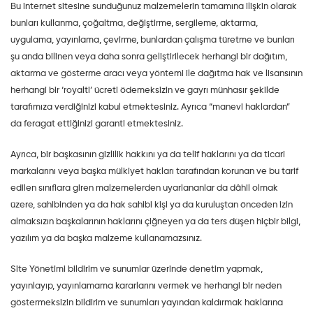
Bu internet sitesine sunduğunuz malzemelerin tamamına ilişkin olarak
bunları kullanma, çoğaltma, değiştirme, sergileme, aktarma,
uygulama, yayınlama, çevirme, bunlardan çalışma türetme ve bunları
şu anda bilinen veya daha sonra geliştirilecek herhangi bir dağıtım,
aktarma ve gösterme aracı veya yöntemi ile dağıtma hak ve lisansının
herhangi bir ‘royalti’ ücreti ödemeksizin ve gayrı münhasır şekilde
tarafımıza verdiğinizi kabul etmektesiniz. Ayrıca “manevi haklardan”
da feragat ettiğinizi garanti etmektesiniz.
Ayrıca, bir başkasının gizlilik hakkını ya da telif haklarını ya da ticari
markalarını veya başka mülkiyet hakları tarafından korunan ve bu tarif
edilen sınıflara giren malzemelerden uyarlananlar da dâhil olmak
üzere, sahibinden ya da hak sahibi kişi ya da kuruluştan önceden izin
almaksızın başkalarının haklarını çiğneyen ya da ters düşen hiçbir bilgi,
yazılım ya da başka malzeme kullanamazsınız.
Site Yönetimi bildirim ve sunumlar üzerinde denetim yapmak,
yayınlayıp, yayınlamama kararlarını vermek ve herhangi bir neden
göstermeksizin bildirim ve sunumları yayından kaldırmak haklarına