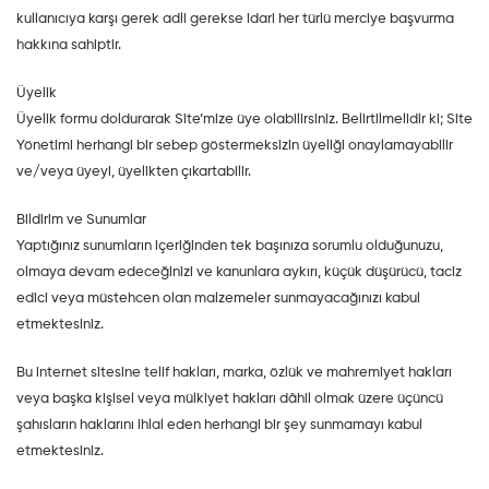
kullanıcıya karşı gerek adli gerekse idari her türlü merciye başvurma
hakkına sahiptir.
Üyelik
Üyelik formu doldurarak Site’mize üye olabilirsiniz. Belirtilmelidir ki; Site
Yönetimi herhangi bir sebep göstermeksizin üyeliği onaylamayabilir
ve/veya üyeyi, üyelikten çıkartabilir.
Bildirim ve Sunumlar
Yaptığınız sunumların içeriğinden tek başınıza sorumlu olduğunuzu,
olmaya devam edeceğinizi ve kanunlara aykırı, küçük düşürücü, taciz
edici veya müstehcen olan malzemeler sunmayacağınızı kabul
etmektesiniz.
Bu internet sitesine telif hakları, marka, özlük ve mahremiyet hakları
veya başka kişisel veya mülkiyet hakları dâhil olmak üzere üçüncü
şahısların haklarını ihlal eden herhangi bir şey sunmamayı kabul
etmektesiniz.