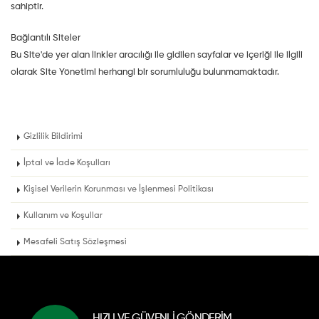
sahiptir.
Bağlantılı Siteler
Bu Site'de yer alan linkler aracılığı ile gidilen sayfalar ve içeriği ile ilgili
olarak Site Yönetimi herhangi bir sorumluluğu bulunmamaktadır.
Gizlilik Bildirimi
İptal ve İade Koşulları
Kişisel Verilerin Korunması ve İşlenmesi Politikası
Kullanım ve Koşullar
Mesafeli Satış Sözleşmesi
HIZLI VE GÜVENLİ GÖNDERİM