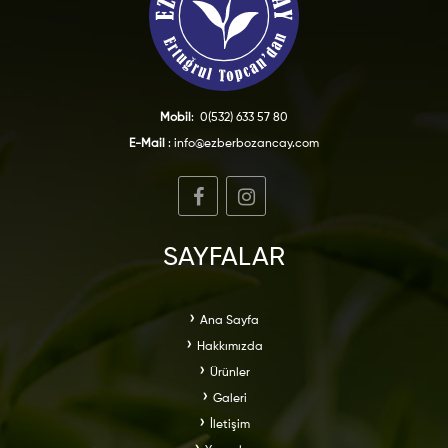
Mobil
:
0(532) 633 57 80
E-Mail
:
info@ezberbozancay.com
SAYFALAR
Ana Sayfa
Hakkımızda
Ürünler
Galeri
İletişim