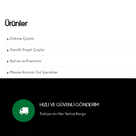
Ürünler
Dökme Çaylar
Demlik Poşet Çaylar
Kahve ve Kremalar
Meyve Aromalı Toz İçecekler
HIZLI VE GÜVENLİ GÖNDERİM
Türkiye nin Her Yerine Kargo