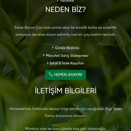
Yorumlar
NEDEN
BİZ?
Ezber Bozan Çay özel uzman ekip ile öncelik kalite ve süreklilik
anlayışını kendine vizyon edinmiş özel bir çay üretim tesisidir.
Gizlilik Bildirimi
Mesafeli Satış Sözleşmesi
İptal & İade Koşulları
HEMEN ARAYIN!
İLETİŞİM BİLGİLERİ
Hizmetlerimiz hakkında detaylı bilgi almak için aşağıdaki Bilgi Talep
Formu butonuna tıklayın.
Mümkün olan en kısa sürede size geri döneceğiz.